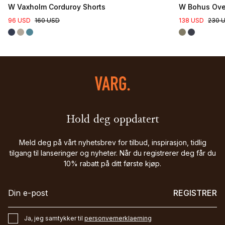
W Vaxholm Corduroy Shorts
W Bohus Over
96 USD
160 USD
138 USD
230 
Hold deg oppdatert
Meld deg på vårt nyhetsbrev for tilbud, inspirasjon, tidlig
tilgang til lanseringer og nyheter. Når du registrerer deg får du
10% rabatt på ditt første kjøp.
REGISTRER
Ja, jeg samtykker til
personvernerklaerning