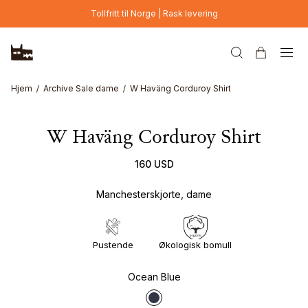
Hopp til hovedinnhold
Tollfritt til Norge | Rask levering
Hjem
Archive Sale dame
W Haväng Corduroy Shirt
W Haväng Corduroy Shirt
160 USD
Manchesterskjorte, dame
Pustende
Økologisk bomull
Ocean Blue