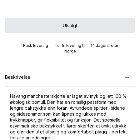
Utsolgt
Rask levering
Tollfri levering til
14 dagers retur
Norge
Beskrivelse
Haväng manchesterskjorte er laget av myk og lett 100 %
økologisk bomull. Den har en romslig passform med
lengre bakstykke enn foran. Avrundede splitter i sidene
og sidesømmer som kan åpnes og lukkes med
trykknapper, gir fleksibilitet og funksjon. Det spesielle
asymmetriske bakstykket tilfører skjorten et unikt uttrykk
og gjør den til et allsidig og komfortabelt plagg – perfekt
for alle anledninger.