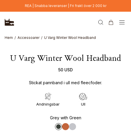
Hoppa till huvudinnehåll
REA | Snabba leveranser | Fri frakt över 2 000 kr
Hem
Accessoarer
U Varg Winter Wool Headband
U Varg Winter Wool Headband
50 USD
Stickat pannband i ull med fleecfoder.
Andningsbar
Ull
Grey with Green