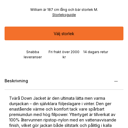
William är 187 cm lång och bär storlek M.
Storleksguide
Välj storlek
Snabba
Fri frakt över 2000
14 dagars retur
leveranser
kr
Beskrivning
Tvärå Down Jacket är den ultimata lätta men varma
dunjackan – din självklara följeslagare i vinter. Den ger
enastående värme och komfort tack vare spårbart
premiumdun med hög fillpower. Yttertyget är tillverkat av
100% återvunnen ripstop-nylon med en vattenavvisande
finish, vilket gör jackan både slitstark och pålitlig i kalla