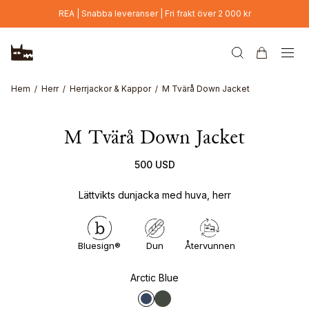
Hoppa till huvudinnehåll
REA | Snabba leveranser | Fri frakt över 2 000 kr
Hem
Herr
Herrjackor & Kappor
M Tvärå Down Jacket
M Tvärå Down Jacket
500 USD
Lättvikts dunjacka med huva, herr
Bluesign®
Dun
Återvunnen
Arctic Blue