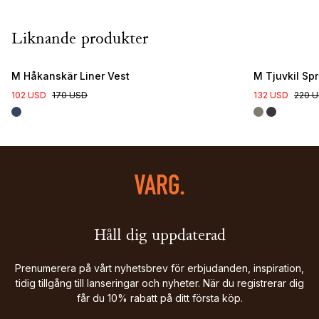
Liknande produkter
New Colour
M Håkanskär Liner Vest
M Tjuvkil Sp
102 USD
170 USD
132 USD
220 
Håll dig uppdaterad
Prenumerera på vårt nyhetsbrev för erbjudanden, inspiration,
tidig tillgång till lanseringar och nyheter. När du registrerar dig
får du 10% rabatt på ditt första köp.