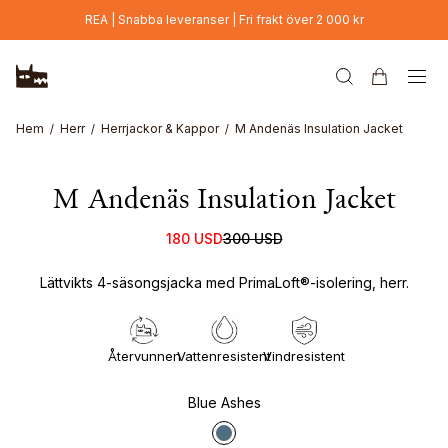
Hoppa till huvudinnehåll
REA | Snabba leveranser | Fri frakt över 2 000 kr
Hem
Herr
Herrjackor & Kappor
M Andenäs Insulation Jacket
M Andenäs Insulation Jacket
180 USD
300 USD
Lättvikts 4-säsongsjacka med PrimaLoft®-isolering, herr.
Återvunnen
Vattenresistent
Vindresistent
Blue Ashes