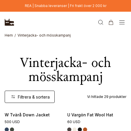
Hoppa till huvudinnehåll
REA | Snabba leveranser | Fri frakt över 2 000 kr
Hem
Vinterjacka- och mösskampanj
Vinterjacka- och
mösskampanj
Filtrera & sortera
Vi hittade
29
produkter
W Tvärå Down Jacket
U Vargön Fat Wool Hat
500 USD
60 USD