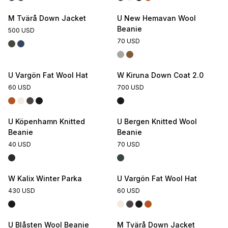
M Tvärå Down Jacket
U New Hemavan Wool
Beanie
500 USD
70 USD
U Vargön Fat Wool Hat
W Kiruna Down Coat 2.0
60 USD
700 USD
U Köpenhamn Knitted
U Bergen Knitted Wool
Beanie
Beanie
40 USD
70 USD
W Kalix Winter Parka
U Vargön Fat Wool Hat
430 USD
60 USD
U Blåsten Wool Beanie
M Tvärå Down Jacket