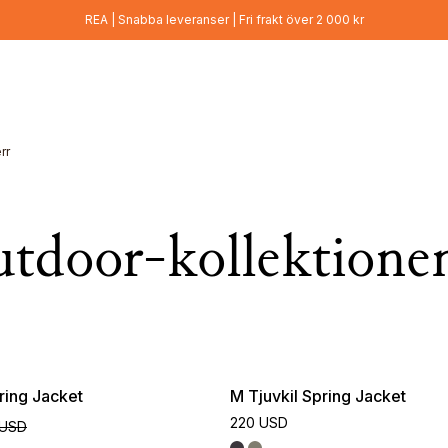
REA | Snabba leveranser | Fri frakt över 2 000 kr
rr
tdoor-kollektionen
ring Jacket
M Tjuvkil Spring Jacket
220 USD
 USD