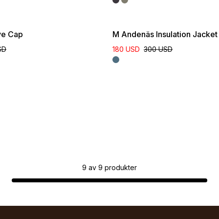
ve Cap
M Andenäs Insulation Jacket
SD
180 USD
300 USD
9
av
9
produkter