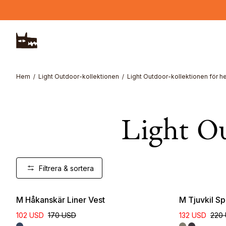
Hoppa till huvudinnehåll
Hem
Light Outdoor-kollektionen
Light Outdoor-kollektionen för he
Light Ou
Filtrera & sortera
New Colour
M Håkanskär Liner Vest
M Tjuvkil Sp
102 USD
170 USD
132 USD
220