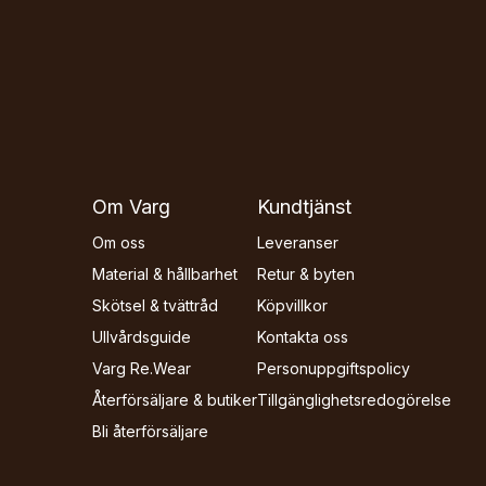
Om Varg
Kundtjänst
Om oss
Leveranser
Material & hållbarhet
Retur & byten
Skötsel & tvättråd
Köpvillkor
Ullvårdsguide
Kontakta oss
Varg Re.Wear
Personuppgiftspolicy
Återförsäljare & butiker
Tillgänglighets­redogörelse
Bli återförsäljare