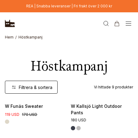
Hoppa till huvudinnehåll
REA | Snabba leveranser | Fri frakt över 2 000 kr
Hem
Höstkampanj
Höstkampanj
Filtrera & sortera
Vi hittade
9
produkter
W Funäs Sweater
W Kallsjö Light Outdoor
Pants
119 USD
170 USD
180 USD