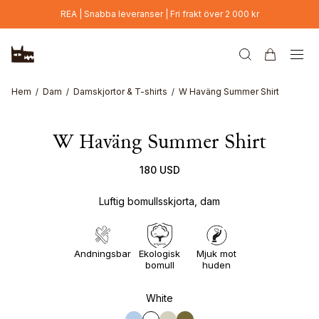
Hoppa till huvudinnehåll
REA | Snabba leveranser | Fri frakt över 2 000 kr
Hem
Dam
Damskjortor & T-shirts
W Haväng Summer Shirt
W Haväng Summer Shirt
180 USD
Luftig bomullsskjorta, dam
Andningsbar
Ekologisk
Mjuk mot
bomull
huden
White