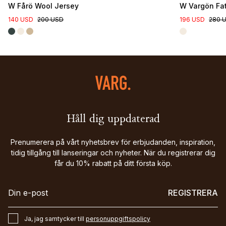
W Fårö Wool Jersey
W Vargön Fa
140 USD
200 USD
196 USD
280 
Håll dig uppdaterad
Prenumerera på vårt nyhetsbrev för erbjudanden, inspiration,
tidig tillgång till lanseringar och nyheter. När du registrerar dig
får du 10% rabatt på ditt första köp.
REGISTRERA
Ja, jag samtycker till
personuppgiftspolicy