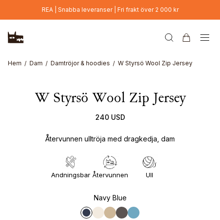
Hoppa till huvudinnehåll
REA | Snabba leveranser | Fri frakt över 2 000 kr
Hem
Dam
Damtröjor & hoodies
W Styrsö Wool Zip Jersey
W Styrsö Wool Zip Jersey
240 USD
Återvunnen ulltröja med dragkedja, dam
Andningsbar
Återvunnen
Ull
Navy Blue