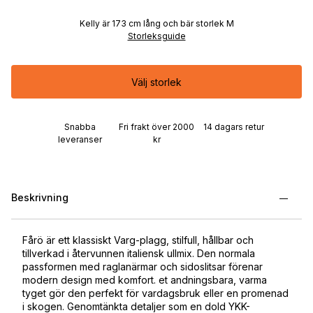
Kelly är 173 cm lång och bär storlek M
Storleksguide
Välj storlek
Snabba
Fri frakt över 2000
14 dagars retur
leveranser
kr
Beskrivning
Fårö är ett klassiskt Varg-plagg, stilfull, hållbar och
tillverkad i återvunnen italiensk ullmix. Den normala
passformen med raglanärmar och sidoslitsar förenar
modern design med komfort. et andningsbara, varma
tyget gör den perfekt för vardagsbruk eller en promenad
i skogen. Genomtänkta detaljer som en dold YKK-