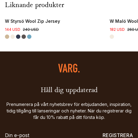
Liknande produkter
W Styrsö Wool Zip Jersey
W Malö Wool
144 USD
240 USD
182 USD
260 
Håll dig uppdaterad
Prenumerera på vårt nyhetsbrev för erbjudanden, inspiration,
tidig tillgång till lanseringar och nyheter. När du registrerar dig
får du 10% rabatt på ditt första köp.
REGISTRERA