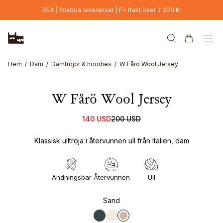
Hoppa till huvudinnehåll
REA | Snabba leveranser | Fri frakt över 2 000 kr
Hem
Dam
Damtröjor & hoodies
W Fårö Wool Jersey
W Fårö Wool Jersey
140 USD
200 USD
Klassisk ulltröja i återvunnen ull från Italien, dam
Andningsbar
Återvunnen
Ull
Sand