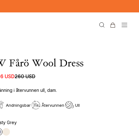
W Fårö Wool Dress
56 USD
260 USD
änning i återvunnen ull, dam.
Andningsbar
Återvunnen
Ull
sty Grey