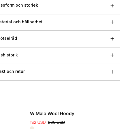
ssform och storlek
terial och hållbarhet
ötselråd
ishistorik
akt och retur
W Malö Wool Hoody
182 USD
260 USD