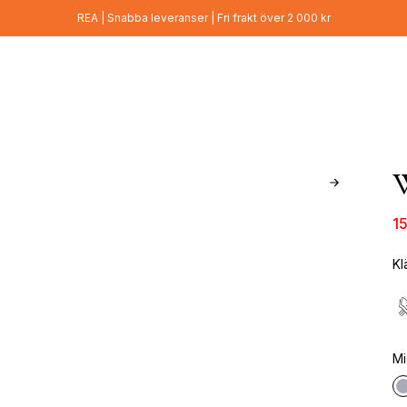
REA | Snabba leveranser | Fri frakt över 2 000 kr
1
Kl
Mi