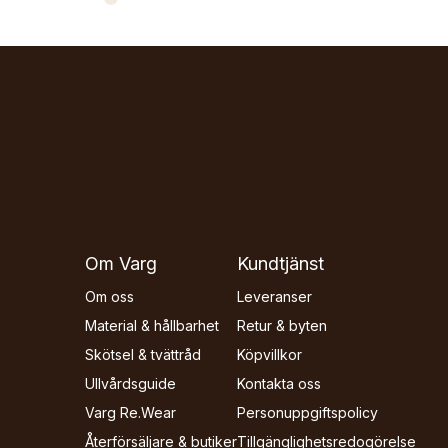
Om Varg
Kundtjänst
Om oss
Leveranser
Material & hållbarhet
Retur & byten
Skötsel & tvättråd
Köpvillkor
Ullvårdsguide
Kontakta oss
Varg Re.Wear
Personuppgiftspolicy
Återförsäljare & butiker
Tillgänglighets­redogörelse