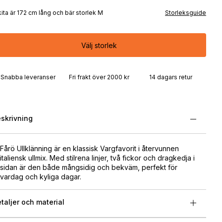
kita är 172 cm lång och bär storlek M
Storleksguide
Välj storlek
Snabba leveranser
Fri frakt över 2000 kr
14 dagars retur
skrivning
Fårö Ullklänning är en klassisk Vargfavorit i återvunnen
italiensk ullmix. Med stilrena linjer, två fickor och dragkedja i
sidan är den både mångsidig och bekväm, perfekt för
vardag och kyliga dagar.
taljer och material