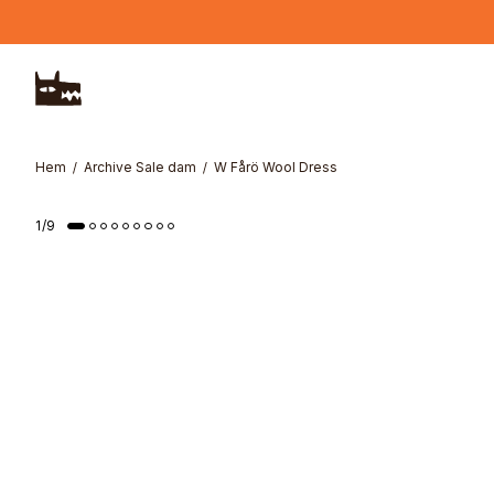
Hoppa till huvudinnehåll
Hem
Archive Sale dam
W Fårö Wool Dress
Online Exclusive
1
/
9