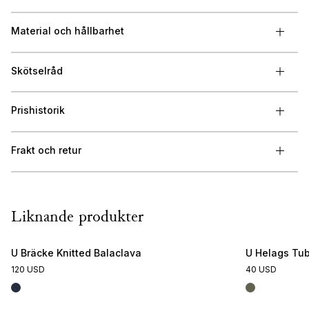
Material och hållbarhet
Skötselråd
Prishistorik
Frakt och retur
Liknande produkter
U Bräcke Knitted Balaclava
U Helags Tu
120 USD
40 USD