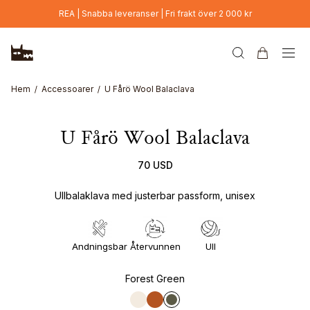
Hoppa till huvudinnehåll
REA | Snabba leveranser | Fri frakt över 2 000 kr
Hem
Accessoarer
U Fårö Wool Balaclava
U Fårö Wool Balaclava
70 USD
Ullbalaklava med justerbar passform, unisex
Andningsbar
Återvunnen
Ull
Forest Green