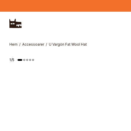
Hoppa till huvudinnehåll
Hem
Accessoarer
U Vargön Fat Wool Hat
1
/
5