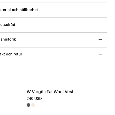
terial och hållbarhet
ötselråd
ishistorik
akt och retur
W Vargön Fat Wool Vest
240 USD