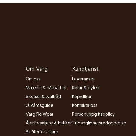
Om Varg
Kundtjänst
Om oss
Leveranser
Material & hållbarhet
Retur & byten
Skötsel & tvättråd
Köpvillkor
Ullvårdsguide
Kontakta oss
Varg Re.Wear
Personuppgiftspolicy
Återförsäljare & butiker
Tillgänglighets­redogörelse
Bli återförsäljare