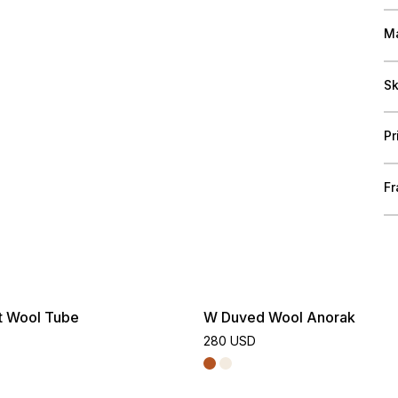
Ma
Sk
Pr
Fr
t Wool Tube
W Duved Wool Anorak
280 USD