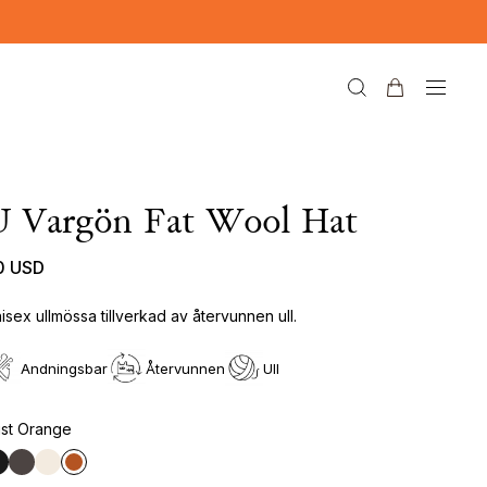
U Vargön Fat Wool Hat
0 USD
isex ullmössa tillverkad av återvunnen ull.
Andningsbar
Återvunnen
Ull
st Orange