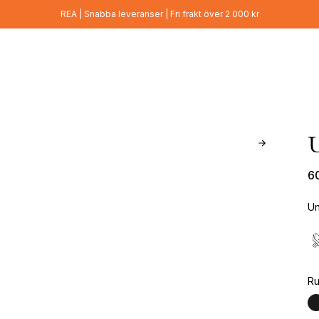
REA | Snabba leveranser | Fri frakt över 2 000 kr
6
Un
Ru