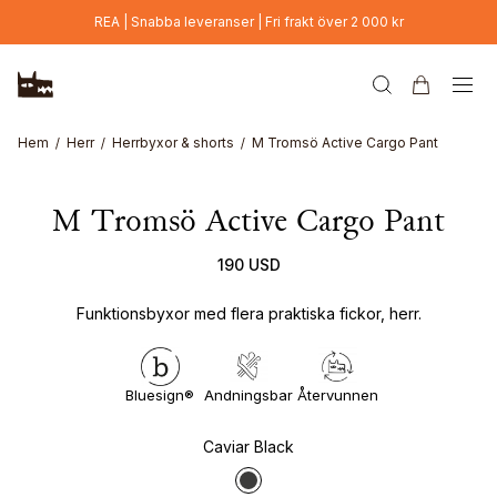
Hoppa till huvudinnehåll
REA | Snabba leveranser | Fri frakt över 2 000 kr
Hem
Herr
Herrbyxor & shorts
M Tromsö Active Cargo Pant
M Tromsö Active Cargo Pant
190 USD
Funktionsbyxor med flera praktiska fickor, herr.
Bluesign®
Andningsbar
Återvunnen
Caviar Black