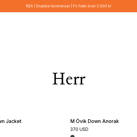
REA | Snabba leveranser | Fri frakt över 2 000 kr
Herr
wn Jacket
M Övik Down Anorak
370 USD