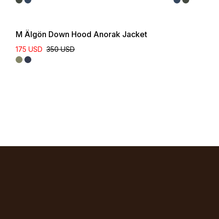
M Älgön Down Hood Anorak Jacket
175 USD
350 USD