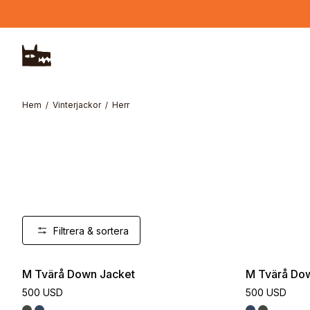
Hoppa till huvudinnehåll
Hem
Vinterjackor
Herr
Filtrera & sortera
M Tvärå Down Jacket
M Tvärå Do
500 USD
500 USD