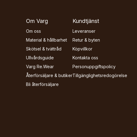
Om Varg
Kundtjänst
Om oss
Leveranser
Material & hållbarhet
Retur & byten
Skötsel & tvättråd
Köpvillkor
Ullvårdsguide
Kontakta oss
Varg Re.Wear
Personuppgiftspolicy
Återförsäljare & butiker
Tillgänglighets­redogörelse
Bli återförsäljare