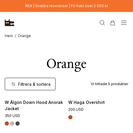
Hoppa till huvudinnehåll
REA | Snabba leveranser | Fri frakt över 2 000 kr
Hem
Orange
Orange
Filtrera & sortera
Vi hittade
5
produkter
W Älgön Down Hood Anorak
W Haga Overshirt
Jacket
200 USD
350 USD