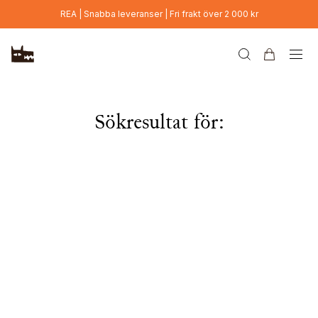
Hoppa till huvudinnehåll
REA | Snabba leveranser | Fri frakt över 2 000 kr
Sökresultat för: