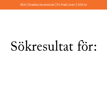
REA | Snabba leveranser | Fri frakt över 2 000 kr
Sökresultat för: