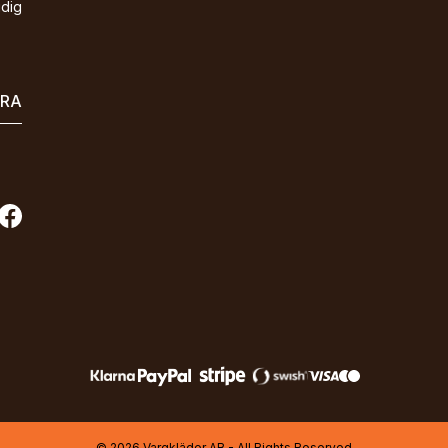
idig
ERA
© 2026 Vargkläder AB - All Rights Reserved