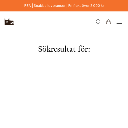
Hoppa till huvudinnehåll
REA | Snabba leveranser | Fri frakt över 2 000 kr
Sökresultat för: