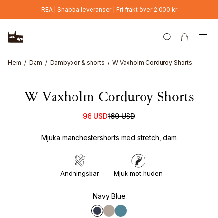
Hoppa till huvudinnehåll
REA | Snabba leveranser | Fri frakt över 2 000 kr
Hem
Dam
Dambyxor & shorts
W Vaxholm Corduroy Shorts
W Vaxholm Corduroy Shorts
96 USD
160 USD
Mjuka manchestershorts med stretch, dam
Andningsbar
Mjuk mot huden
Navy Blue