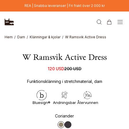
Hoppa till huvudinnehåll
REA | Snabba leveranser | Fri frakt över 2 000 kr
Hem
Dam
Klänningar & kjolar
W Ramsvik Active Dress
W Ramsvik Active Dress
120 USD
200 USD
Funktionsklänning i stretchmaterial, dam
Bluesign®
Andningsbar
Återvunnen
Coriander