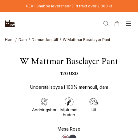
Hoppa till huvudinnehåll
REA | Snabba leveranser | Fri frakt över 2 000 kr
Hem
Dam
Damunderställ
W Mattmar Baselayer Pant
W Mattmar Baselayer Pant
120 USD
Underställsbyxa i 100% merinoull, dam
Andningsbar
Mjuk mot
Ull
huden
Mesa Rose