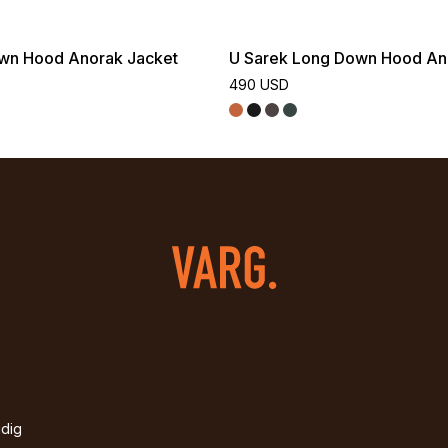
wn Hood Anorak Jacket
U Sarek Long Down Hood An
490 USD
idig