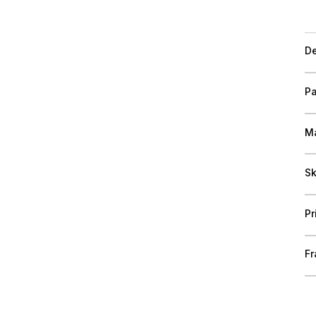
De
Pa
Ma
Sk
Pr
Fr