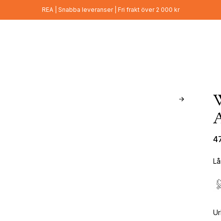
REA | Snabba leveranser | Fri frakt över 2 000 kr
4
Lå
Ur