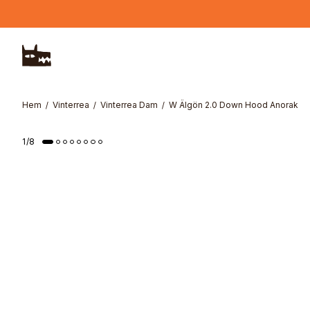
Hoppa till huvudinnehåll
Hem
Vinterrea
Vinterrea Dam
W Älgön 2.0 Down Hood Anorak
1
/
8