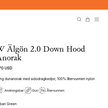
W Älgön 2.0 Down Hood
Anorak
70 USD
ng dunanorak med sidodragkedjor, 100% återvunnen nylon
Andningsbar
Dun
Återvunnen
ban Green