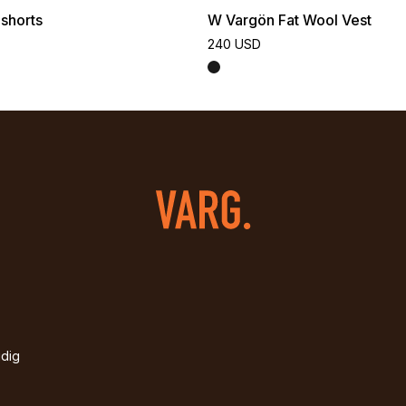
shorts
W Vargön Fat Wool Vest
240 USD
idig