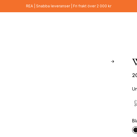
REA | Snabba leveranser | Fri frakt över 2 000 kr
W
2
Un
Bl