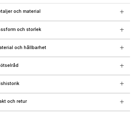
taljer och material
ssform och storlek
terial och hållbarhet
ötselråd
ishistorik
akt och retur