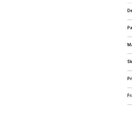
De
Pa
Ma
Sk
Pr
Fr