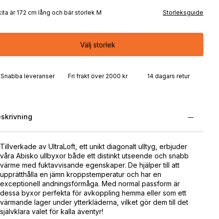
kita är 172 cm lång och bär storlek M
Storleksguide
Välj storlek
Snabba leveranser
Fri frakt över 2000 kr
14 dagars retur
skrivning
Tillverkade av UltraLoft, ett unikt diagonalt ulltyg, erbjuder
våra Abisko ullbyxor både ett distinkt utseende och snabb
värme med fuktavvisande egenskaper. De hjälper till att
upprätthålla en jämn kroppstemperatur och har en
exceptionell andningsförmåga. Med normal passform är
dessa byxor perfekta för avkoppling hemma eller som ett
värmande lager under ytterkläderna, vilket gör dem till det
självklara valet för kalla äventyr!