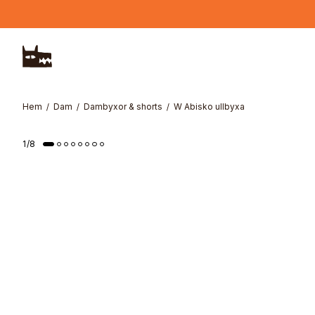
Hoppa till huvudinnehåll
Hem
Dam
Dambyxor & shorts
W Abisko ullbyxa
1
/
8