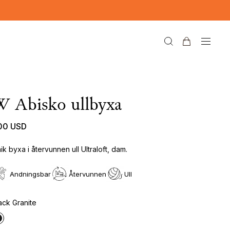
 Abisko ullbyxa
00 USD
ik byxa i återvunnen ull Ultraloft, dam.
Andningsbar
Återvunnen
Ull
ack Granite