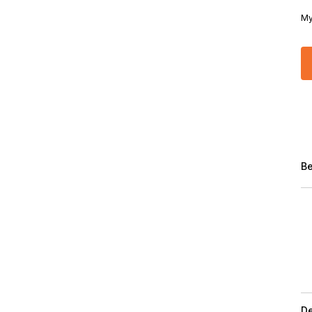
My
Be
De