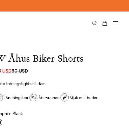
W Åhus Biker Shorts
6 USD
60 USD
rta träningstights till dam.
Andningsbar
Återvunnen
Mjuk mot huden
aphite Black