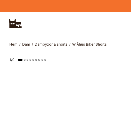
Hoppa till huvudinnehåll
Hem
Dam
Dambyxor & shorts
W Åhus Biker Shorts
1
/
9