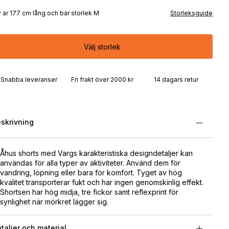
 är 177 cm lång och bär storlek M
Storleksguide
Välj storlek
Snabba leveranser
Fri frakt över 2000 kr
14 dagars retur
skrivning
Åhus shorts med Vargs karakteristiska designdetaljer kan
användas för alla typer av aktiviteter. Använd dem för
vandring, löpning eller bara för komfort. Tyget av hög
kvalitet transporterar fukt och har ingen genomskinlig effekt.
Shortsen har hög midja, tre fickor samt reflexprint för
synlighet när mörkret lägger sig.
taljer och material