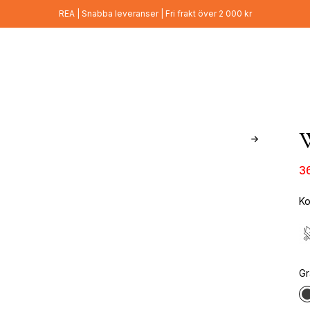
REA | Snabba leveranser | Fri frakt över 2 000 kr
3
Ko
Gr