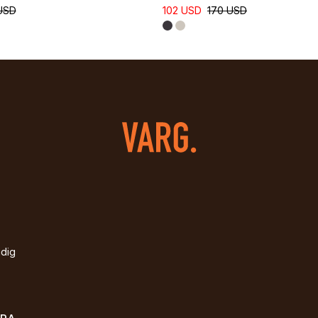
USD
102 USD
170 USD
idig