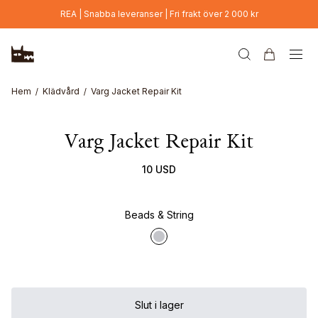
Hoppa till huvudinnehåll
REA | Snabba leveranser | Fri frakt över 2 000 kr
Hem
Klädvård
Varg Jacket Repair Kit
Varg Jacket Repair Kit
10 USD
Beads & String
Slut i lager