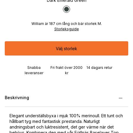
Dark Emerald Green
William är 187 cm lång och bär storlek M.
Storleksguide
Välj storlek
Snabba
Fri frakt över 2000
14 dagars retur
leveranser
kr
Beskrivning
Elegant underställsbyxa i mjuk 100% merinoull. Ett tunt och
hållbart tyg med fantastisk prestanda. Naturligt
andningsbart och luktresistent, det ger värme när det
behövs. Kombinera den med vår Fjällnäs Baselayer Top