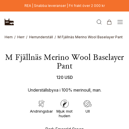
Hoppa till huvudinnehåll
REA | Snabba leveranser | Fri frakt över 2 000 kr
Hem
Herr
Herrunderställ
M Fjällnäs Merino Wool Baselayer Pant
M Fjällnäs Merino Wool Baselayer
Pant
120 USD
Underställsbyxa i 100% merinoull, man.
Andningsbar
Mjuk mot
Ull
huden