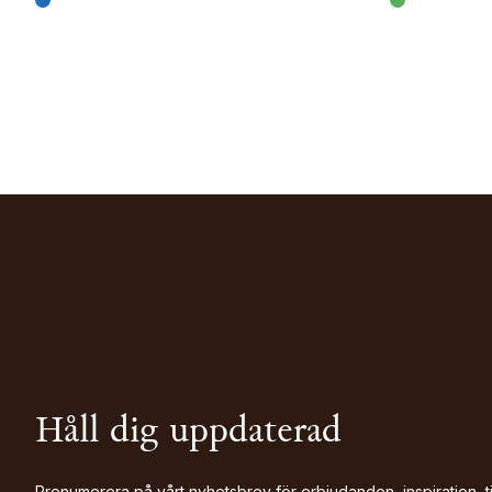
Håll dig uppdaterad
Prenumerera på vårt nyhetsbrev för erbjudanden, inspiration, t