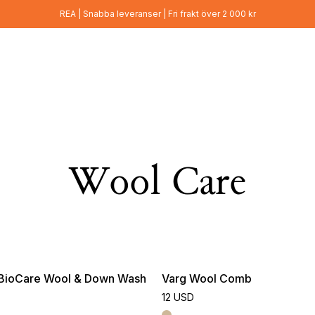
REA | Snabba leveranser | Fri frakt över 2 000 kr
Wool Care
BioCare Wool & Down Wash
Varg Wool Comb
12 USD