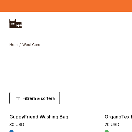
Hoppa till huvudinnehåll
Hem
Wool Care
Filtrera & sortera
GuppyFriend Washing Bag
OrganoTex 
30 USD
20 USD