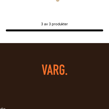
3
av
3
produkter
idig