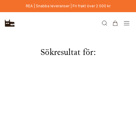
Hoppa till huvudinnehåll
REA | Snabba leveranser | Fri frakt över 2 000 kr
Sökresultat för: