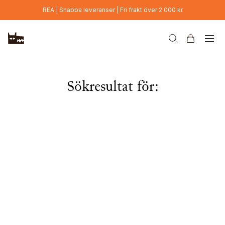
Hoppa till huvudinnehåll
REA | Snabba leveranser | Fri frakt över 2 000 kr
Sökresultat för: