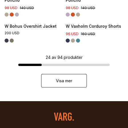
Poncho
Poncho
98 USD
140 USD
98 USD
140 USD
W Bohus Overshirt Jacket
W Vaxholm Corduroy Shorts
200 USD
96 USD
160 USD
24
av
94
produkter
Visa mer