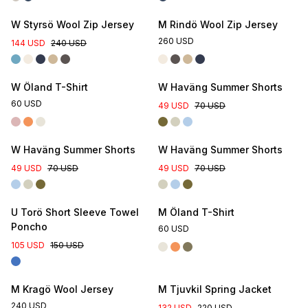
W Styrsö Wool Zip Jersey
M Rindö Wool Zip Jersey
260 USD
144 USD
240 USD
Online Exclusive
W Öland T-Shirt
W Haväng Summer Shorts
60 USD
49 USD
70 USD
Online Exclusive
Online Exclusive
W Haväng Summer Shorts
W Haväng Summer Shorts
49 USD
70 USD
49 USD
70 USD
U Torö Short Sleeve Towel
M Öland T-Shirt
Poncho
60 USD
105 USD
150 USD
New Colour
M Kragö Wool Jersey
M Tjuvkil Spring Jacket
240 USD
132 USD
220 USD