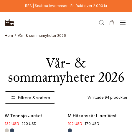
Hoppa till huvudinnehåll
REA | Snabba leveranser | Fri frakt över 2 000 kr
Hem
Vår- & sommarnyheter 2026
Vår- &
sommarnyheter 2026
Filtrera & sortera
Vi hittade
94
produkter
Nyhet
W Tennsjö Jacket
M Håkanskär Liner Vest
132 USD
220 USD
102 USD
170 USD